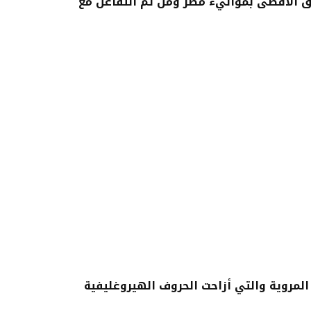
شرق الأقصى بموانيء مصر ومن ثم التفاعل مع
ة المروية والتي أزاحت الحروف الهيروغليفية