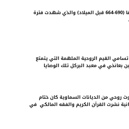
أكثر فترات حضارة نبته إزدهاراً تمثلت في علم المصريات تحت عنوان السلالة ال 25 وخاصة خلال حكم تهارقا (690-664 قبل الميلاد) والذي شهدت فترة
تسامي القيم الروحية الملهمة التي يتمتع
بن بعانخي في معبد البركل تلك الوصايا
ث روحي من الديانات السماوية كان ختام
نية نشرت القراَن الكريم والفقه المالكي في