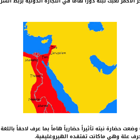
الأحمر لعبت نبته دوراً هاماً في التجارة الدولية بربط ال
ضعت حضارة نبته تأثيراً حضارياً هاماً بما عرف لاحقاً باللغ
رف علة وهي ماكانت تفتقده الهيروغليفية.