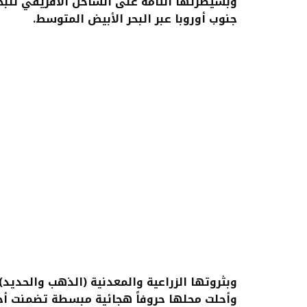
وبسيطرتها التامة على الساحل الافريقي للبحر 
جنوب أوروبا عبر البحر الأبيض المتوسط.
وبثروتها الزراعية والمعدنية (الذهب والحديد) و
وأحلت محلها حروفاً هجائية مبسطة تضمنت أح