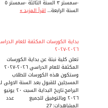
-سمستر ٣ السنة الثالثة -سمستر ٥
السنة الرابعة…
اقرأ المزيد »
بداية الكورسات المكثفة للعام الدراس
٢٠٢٦-٢٠٢٧
تعلن كلية نبتة عن بداية الكورسات
المكثفة للعام الدراسي ٢٠٢٦-٢٠٢٧
وستكون هذه الكورسات للطلاب
المسجلين للقبول بعد السنة الاولى ل
البرامج.تاريخ البداية السبت ٢٠ يونيو
٢٠٢٦ وبالتوفيق للجميع عدد
المشاهدات: 27