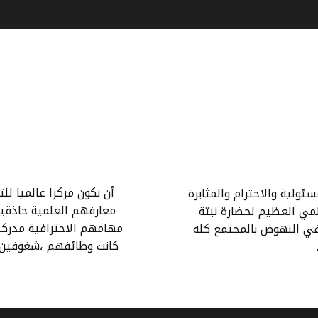
أن نكون مركزا عالميا ل
ئولية والاحترام والمثابرة
معارفهم العلمية حاذقي
علمي العظيم لحضارة نبتة
مهامهم الاحترافية مدركين
في النهوض بالمجتمع كله
كانت وظائفهم ،شغوفين ب