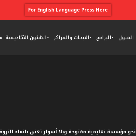
For English Language Press Here
القبول
البرامج
الابحاث والمراكز
الشئون الأكاديمية
م
 نحو مؤسسة تعليمية مفتوحة وبلا أسوار تعنى بانماء الثروة 