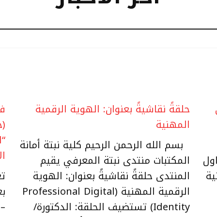
حلقةً نقاشيةً بعنوان: الهوية الرقمية
فت
المهنية
(ح
“ا
بسم الله الرحمن الرحيم كلية نبتة أمانة
الأ
اول
المكتبات منتدى نبتة المعرفي يقيم
ية
المنتدى حلقةً نقاشيةً بعنوان: الهوية
تع
الرقمية المهنية (Professional Digital
بع
Identity) تستضيف الحلقة: الدكتورة/
– 