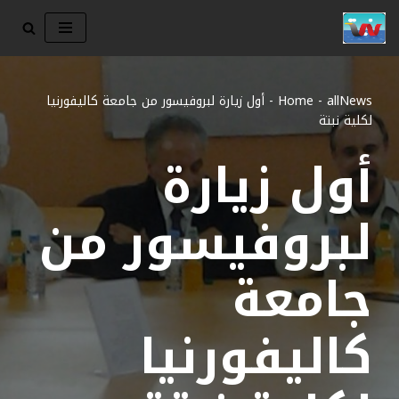
تخطى
إلى
المحتوى
allNews
-
Home
-
أول زيارة لبروفيسور من جامعة كاليفورنيا
لكلية نبتة
أول زيارة
لبروفيسور من
جامعة
كاليفورنيا