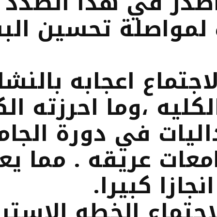
واصدر في هذا الصدد 
لمواصلة تحسين البن
اجتماع اعجابه بالنشا
كليه ،وما احرزته ال
اليات في دورة الجا
عات عريقه . مما يع
جازا كبيرا.
اجتماع الخطه الاستر