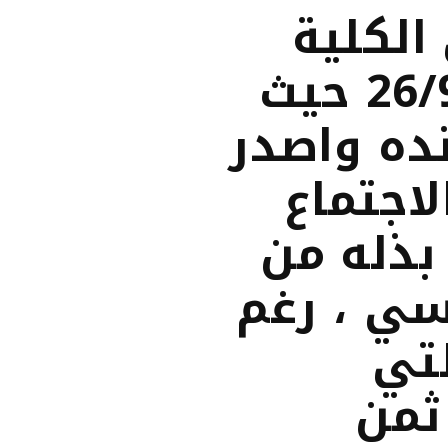
الكلية
بكافورى بتاريخ الخميس 26/9/2019 حيث
نده واصدر
اجتماع
 بذله من
سي ، رغم
لتي
ثمن