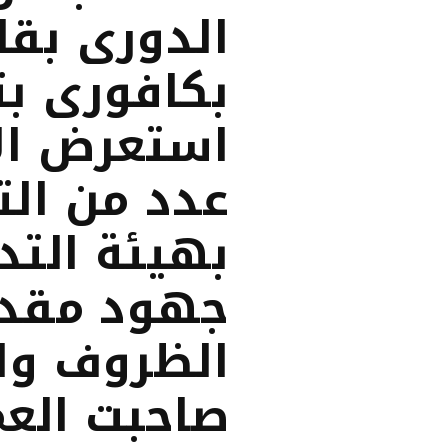
الدورى بقا
استعرض الا
عدد من الت
بهيئة التد
جهود مقدرة
الظروف وال
صاحبت العم