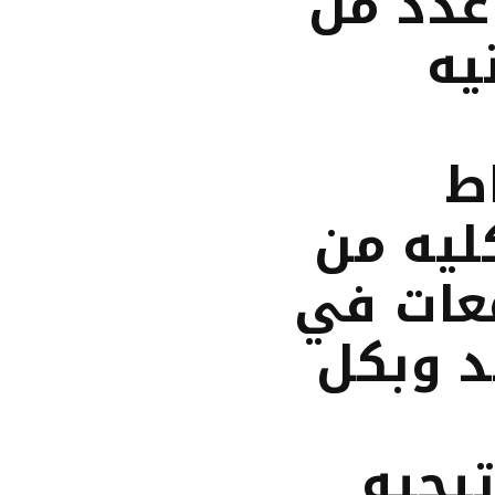
عدد من
يه
ط
كليه من
معات في
د وبكل
تيجيه