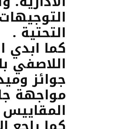
الاداريه. 
التوجيهات 
التحتية .
كما ابدي ال
اللاصفي بال
جوائز وميد
مواجهة جام
المقاييس ان
كما راجع ال