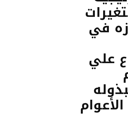
تغيرات
زه في
ع علي
ذوله
الأعوام