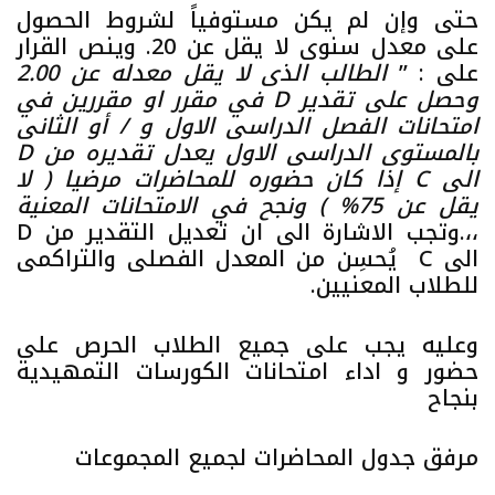
حتى وإن لم يكن مستوفياً لشروط الحصول
على معدل سنوى لا يقل عن 20. وينص القرار
على : ’’
الطالب الذى لا يقل معدله عن 2.00
وحصل على تقدير D في مقرر او مقررين في
امتحانات الفصل الدراسى الاول و / أو الثانى
بالمستوى الدراسى الاول يعدل تقديره من D
الى C إذا كان حضوره للمحاضرات مرضيا ( لا
يقل عن 75% ) ونجح في الامتحانات المعنية
،،.وتجب الاشارة الى ان تعديل التقدير من D
الى C يُحسِن من المعدل الفصلى والتراكمى
للطلاب المعنيين.
وعليه يجب على جميع الطلاب الحرص على
حضور و اداء امتحانات الكورسات التمهيدية
بنجاح
مرفق جدول المحاضرات لجميع المجموعات