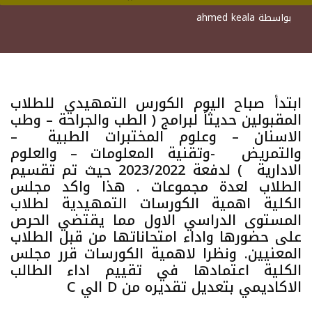
بواسطة
ahmed keala
ابتدأ صباح اليوم الكورس التمهيدي للطلاب
المقبولين حديثاً لبرامج ( الطب والجراحة – وطب
الاسنان – وعلوم المختبرات الطبية –
والتمريض -وتقنية المعلومات – والعلوم
الادارية ) لدفعة 2023/2022 حيث تم تقسيم
الطلاب لعدة مجموعات . هذا واكد مجلس
الكلية اهمية الكورسات التمهيدية لطلاب
المستوى الدراسي الاول مما يقتضي الحرص
على حضورها واداء امتحاناتها من قبل الطلاب
المعنيين. ونظرا لاهمية الكورسات قرر مجلس
الكلية اعتمادها في تقييم اداء الطالب
الاكاديمي بتعديل تقديره من D الي C