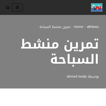
تخطى
إلى
المحتوى
allNews
-
Home
-
تمرين منشط السباحة
تمرين منشط
السباحة
بواسطة
ahmed keala