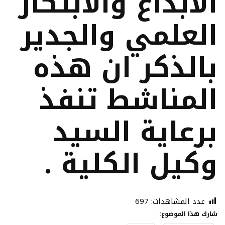
الابداع والابتكار
العلمي والجدير
بالذكر ان هذه
المناشط تنفذ
برعاية السيد
وكيل الكلية .
عدد المشاهدات:
697
شارك هذا الموضوع: