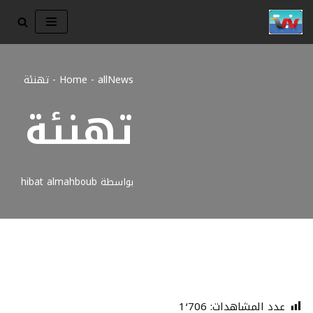
تخطى
إلى
المحتوى
allNews
-
Home
-
تهنئة
تهنئة
بواسطة
hibat almahboub
عدد المشاهدات:
1٬706