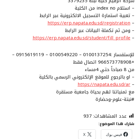
شركة الرقيم كلية نبتة 3379235
– استلام index no من الكلية
– تعبية استمارة التسجيل الالكترونية عبر الرابط
https://erp.napata.edu.sd/registration
–
– ومن ثم تكملة البيانات عبر الرابط
https://erp.napata.edu.sd/student/fill_profile
–
للإستفسار :0100137254 – 0100549220 – 0915619119 –
+966573778908 اتصال فقط
من 8 صباحاً حتي 4مساء
– او بالرجوع للموقع الإلكتروني الرسمي بالكلية
https://napata.edu.sd/ar
–
مع تمنياتنا لهم بحياة جامعية مستقرة
#نبتة-علوم-وحضارة
عدد المشاهدات:
937
شارك هذا الموضوع:
فيس بوك
X