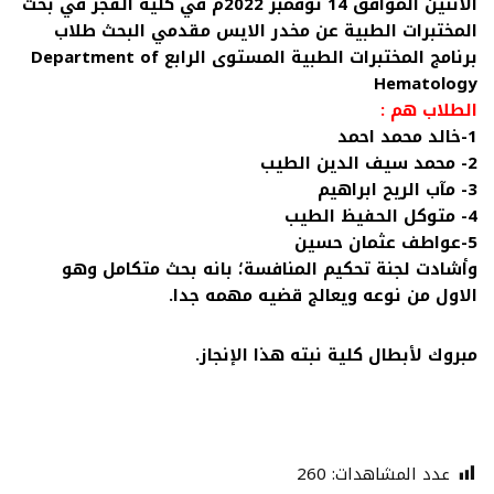
الاثنين الموافق 14 نوفمبر 2022م في كلية الفجر في بحث
المختبرات الطبية عن مخدر الايس مقدمي البحث طلاب
برنامج المختبرات الطبية المستوى الرابع Department of
Hematology
الطلاب هم :
1-خالد محمد احمد
2- محمد سيف الدين الطيب
3- مآب الريح ابراهيم
4- متوكل الحفيظ الطيب
5-عواطف عثمان حسين
وأشادت لجنة تحكيم المنافسة؛ بانه بحث متكامل وهو
الاول من نوعه ويعالج قضيه مهمه جدا.
مبروك لأبطال كلية نبته هذا الإنجاز.
عدد المشاهدات:
260