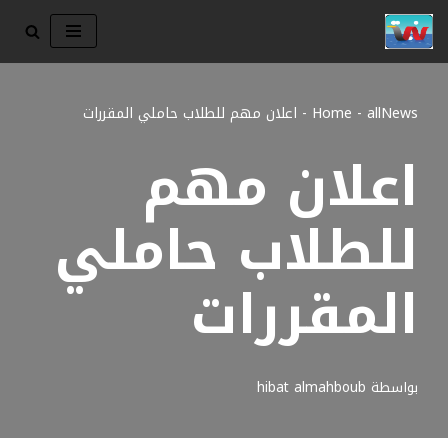
تخطى
إلى
المحتوى
allNews
-
Home
-
اعلان مهم للطلاب حاملي المقررات
اعلان مهم
للطلاب حاملي
المقررات
بواسطة
hibat almahboub