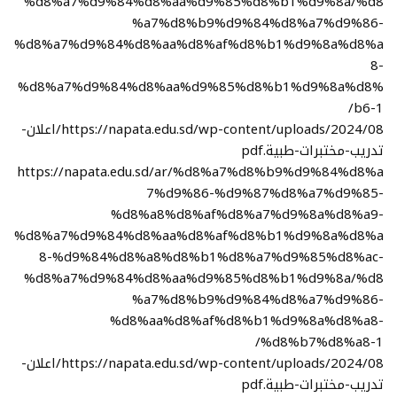
%d8%a7%d9%84%d8%aa%d9%85%d8%b1%d9%8a/%d8
%a7%d8%b9%d9%84%d8%a7%d9%86-
%d8%a7%d9%84%d8%aa%d8%af%d8%b1%d9%8a%d8%a
8-
%d8%a7%d9%84%d8%aa%d9%85%d8%b1%d9%8a%d8%
b6-1/
https://napata.edu.sd/wp-content/uploads/2024/08/اعلان-
تدريب-مختبرات-طبية.pdf
https://napata.edu.sd/ar/%d8%a7%d8%b9%d9%84%d8%a
7%d9%86-%d9%87%d8%a7%d9%85-
%d8%a8%d8%af%d8%a7%d9%8a%d8%a9-
%d8%a7%d9%84%d8%aa%d8%af%d8%b1%d9%8a%d8%a
8-%d9%84%d8%a8%d8%b1%d8%a7%d9%85%d8%ac-
%d8%a7%d9%84%d8%aa%d9%85%d8%b1%d9%8a/%d8
%a7%d8%b9%d9%84%d8%a7%d9%86-
%d8%aa%d8%af%d8%b1%d9%8a%d8%a8-
%d8%b7%d8%a8-1/
https://napata.edu.sd/wp-content/uploads/2024/08/اعلان-
تدريب-مختبرات-طبية.pdf