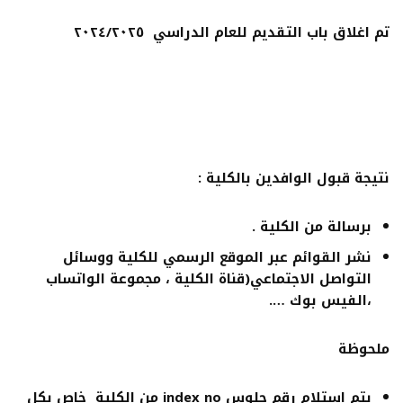
تم اغلاق باب التقديم للعام الدراسي ٢٠٢٤/٢٠٢٥
نتيجة قبول الوافدين بالكلية :
برسالة من الكلية .
نشر القوائم عبر الموقع الرسمي للكلية ووسائل
التواصل الاجتماعي(قناة الكلية ، مجموعة الواتساب
،الفيس بوك ….
ملحوظة
يتم استلام رقم جلوس
index no
من الكلية خاص بكل