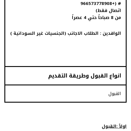
# (+966573778908
اتصال فقط)
من 8 صباحاً حتي 4 عصراً
الوافدين : الطلاب الاجانب (الجنسيات غير السودانية )
انواع القبول وطريقة التقديم
القبول
اولاً :القبول