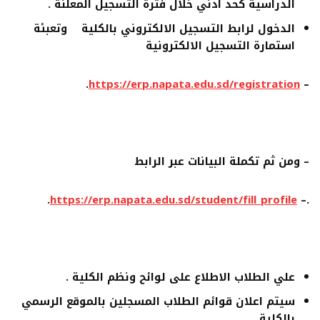
الدراسية كحد ادني خلال فترة التسجيل المعلنة .
الدخول لرابط التسجيل الالكتروني بالكلية
وتعبئة
استمارة التسجيل الالكترونية
.
https://erp.napata.edu.sd/registration
–
–
ومن ثم تكملة البيانات عبر الرابط
.
https://erp.napata.edu.sd/student/fill_profile
–
.
علي الطلاب الاطلاع على لوائح ونظم الكلية .
سيتم اعلان قوائم الطلاب المسجلين بالموقع الرسمي
بالكلية