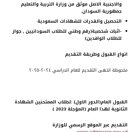
والاجنبية الاصل موثق من وزارة التربية والتعليم
جمهورية السودان.
التحصيل والقدرات للشهادات السعودية
-اثبات شخصية(رقم وطني للطلاب السودانيين , جواز
للطلاب الوافدين)
انواع القبول وطريقة التقديم
ملحوظة انتهى التقديم للعام الدراسي ٢٠٢٤-٢٠٢٥
القبول العام(الدور الاول)
:لطلاب الممتحنين الشهادة
الثانوية لهذا العام (المؤجلة 2023 )
التقديم عبر الموقع الرسمي للوزارة
www.admission.gov.sd