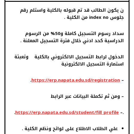
ن يكون الطالب قد تم قبوله بالكلية واستلم رقم
جلوس
index no
من الكلية .
سداد رسوم التسجيل كاملة و50% من الرسوم
الدراسية كحد ادني خلال فترة التسجيل المعلنة .
الدخول لرابط التسجيل الالكتروني بالكلية
وتعبئة
استمارة التسجيل الالكترونية
.
https://erp.napata.edu.sd/registration
–
–
ومن ثم تكملة البيانات عبر الرابط
.
https://erp.napata.edu.sd/student/fill_profile
–
.
علي الطلاب الاطلاع على لوائح ونظم الكلية .