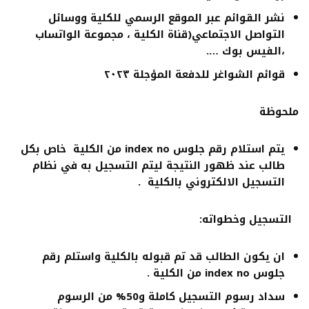
نشر القوائم عبر الموقع الرسمي للكلية ووسائل
التواصل الاجتماعي(قناة الكلية ، مجموعة الواتساب
،الفيس بوك ….
قوائم الشواغر للدفعة المؤجلة ٢٠٢٣
ملحوظة
يتم استلام رقم جلوس
index no
من الكلية خاص بكل
طالب عند ظهور النتيجة ليتم التسجيل به في نظام
التسجيل الالكتروني بالكلية .
التسجيل وخطواته:
ان يكون الطالب قد تم قبوله بالكلية واستلم رقم
جلوس
index no
من الكلية .
سداد رسوم التسجيل كاملة و50% من الرسوم