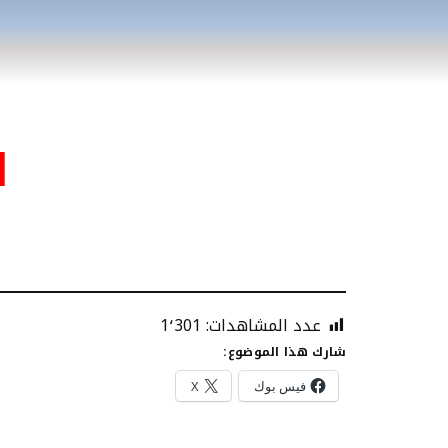
ا
عدد المشاهدات:
1٬301
شارك هذا الموضوع:
فيس بوك
X