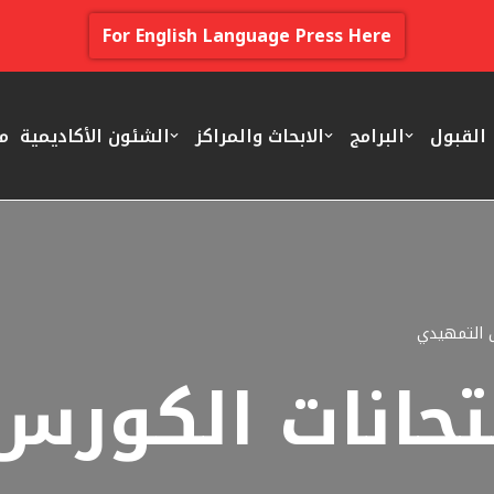
For English Language Press Here
القبول
البرامج
الابحاث والمراكز
الشئون الأكاديمية
م
س التمهيدي
حانات الكورس