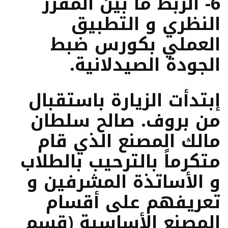
6- الربط ما بين المقرر
النظري و التطبيق
العملي بكورس ضبط
الجودة الصيدلانية.
إبتدأت الزيارة باستقبال
من بروف. صالح سلطان
مالك المصنع الذي قام
متكرماً بالترحيب بالطلاب
و الأساتذة المشرفين و
تعريفهم على أقسام
المصنع الأساسية (قسم