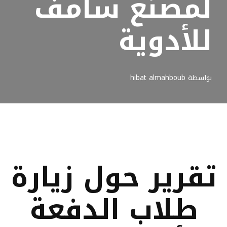
لمصنع سامف
للأدوية
بواسطة
hibat almahboub
تقرير حول زيارة
طلاب الدفعة