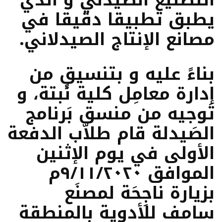
يطبق تطبيقا دقيقا في
مصانع الإنتاج الصيدلاني.
بناءً عليه و بتنسيقٍ من
إدارة معامِل كلية نَبتة، و
تَوجيه من منسق بَرنامج
الصَيدلة قام طلاّب الدفعة
الأولى في يوم الإثنين
الموافق ٩/١١/٢٠٢٠م
بزيارة ناجِحَة لمصنَع
سامف للأدوية بالمنطقة