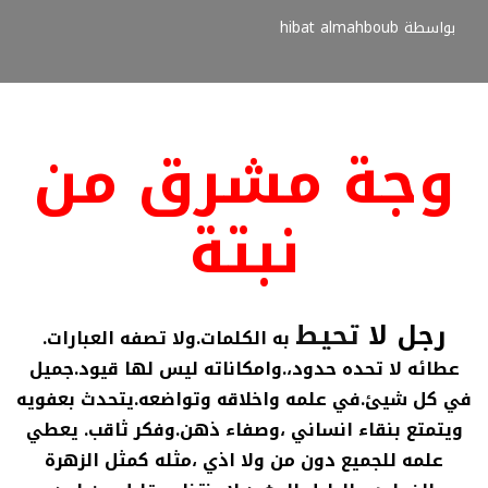
بواسطة
hibat almahboub
وجة مشرق من
نبتة
رجل لا
تحيط
به الكلمات.ولا تصفه العبارات.
عطائه لا تحده حدود،.وامكاناته ليس لها قيود.جميل
في كل شيئ.في علمه واخلاقه وتواضعه.يتحدث بعفويه
ويتمتع بنقاء انساني ،وصفاء ذهن.وفكر ثاقب. يعطي
علمه للجميع دون من ولا اذي ،مثله كمثل الزهرة