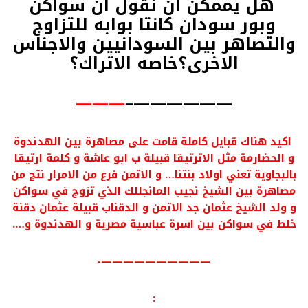
هل يممكن ان نقول ان سواكن
وبور سودان كانتا بوابه للتزاوج
والتصاهر بين السودانيين والاجناس
الاخرى؟خاصه الاتراك؟
———
——————–
اكيد هناك قبايل كاملة قامت على مصاهرة بين الهدندوة
و الحضارمة مثل الاترتيقا قبيلة ب ابو عاشة و كلمة ارتيقا
بالبجاوية تعني اولاد بنتنا… و الاتمن فرع من الامرار نتج من
مصاهرة بين الشيخ نجيب المانجللك الذي تزوج في سواكن
و ولد الشيخ عثمان جد الاتمن و الدقناب قبيلة عثمان دقنة
خلط في سواكن بين اسرة عباسية مصرية و الهدندوة و….
——————————-
: