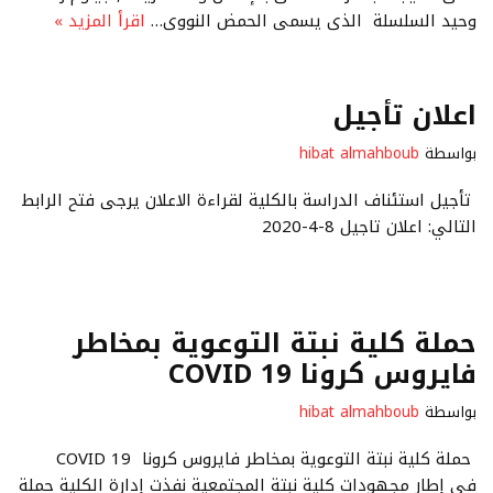
وحيد السلسلة الذى يسمى الحمض النووى…
اقرأ المزيد »
اعلان تأجيل
بواسطة
hibat almahboub
تأجيل استئناف الدراسة بالكلية لقراءة الاعلان يرجى فتح الرابط
التالي: اعلان تاجيل 8-4-2020
حملة كلية نبتة التوعوية بمخاطر
فايروس كرونا COVID 19
بواسطة
hibat almahboub
حملة كلية نبتة التوعوية بمخاطر فايروس كرونا COVID 19
في إطار مجهودات كلية نبتة المجتمعية نفذت إدارة الكلية حملة