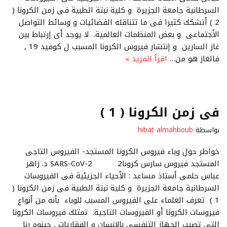
السرطانية جامعة الجزيرة و كلية نبتة الطبية فى زمن الكرونا (
2 ) أتشكك كثيرا فى ما تتناقله الفضائيات و وسائط التواصل
الأجتماعى و بعض المنظمات العالمية. لا يوجد أى إرتباط بين
غاز السارين و إنتشار فيروس الكرونا المسبب ل كوفيد 19 ,
فالغاز هو من…
اقرأ المزيد »
فى زمن الكرونا ( 1 )
بواسطة
hibat almahboub
خواطر حول وباء فيروس الكرونا المستجد- الفيروس التاجى
المستجد فيروس سارس كرونا2 SARS-CoV-2 د. زاهر
عباس حلمى أستاذ مساعد : الأحياء الجزيئية فى الفيروسات
السرطانية جامعة الجزيرة و كلية نبتة الطبية فى زمن الكرونا (
1 ) تعرف العلماء على الفيروس المسبب للوباء بأنه من أنواع
فيروسات الكرونا أو الفيروسات التاجية. تمتلك فيروسات الكرونا
التى تصيب الجهاز التنفسى بالإنسان و الفقاريات , جينوم رنا