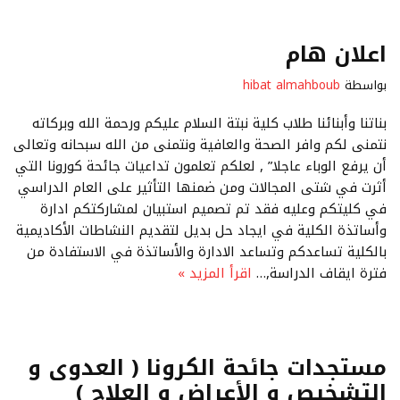
اعلان هام
بواسطة
hibat almahboub
بناتنا وأبنائنا طلاب كلية نبتة السلام عليكم ورحمة الله وبركاته
نتمنى لكم وافر الصحة والعافية ونتمنى من الله سبحانه وتعالى
أن يرفع الوباء عاجلا” , لعلكم تعلمون تداعيات جائحة كورونا التي
أثرت في شتى المجالات ومن ضمنها التأثير على العام الدراسي
في كليتكم وعليه فقد تم تصميم استبيان لمشاركتكم ادارة
وأساتذة الكلية في ايجاد حل بديل لتقديم النشاطات الأكاديمية
بالكلية تساعدكم وتساعد الادارة والأساتذة في الاستفادة من
فترة ايقاف الدراسة,…
اقرأ المزيد »
مستجدات جائحة الكرونا ( العدوى و
التشخيص و الأعراض و العلاج )