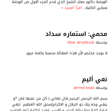
الورشة دكتور معتز الشيخ الذي قدم الجزء الاول من الورشة
بمباني الكلية…
اقرأ المزيد »
محمي: استماره سداد
بواسطة
hibat almahboub
لا يوجد مختصر لأن هذه المقالة محمية بكلمة مرور.
نعي أليم
بواسطة
ahmed keala
بسم الله الرحمن الرحيم قال تعالي ( كل من عليها فان *و
يبقي وجه ربك ذو الجلال و الاكرام)صدق الله العظيم تنعي
إدارة كلية نبتة ببالغ الحزن و الاسي فقيد الكلية ا.ابو القاسم