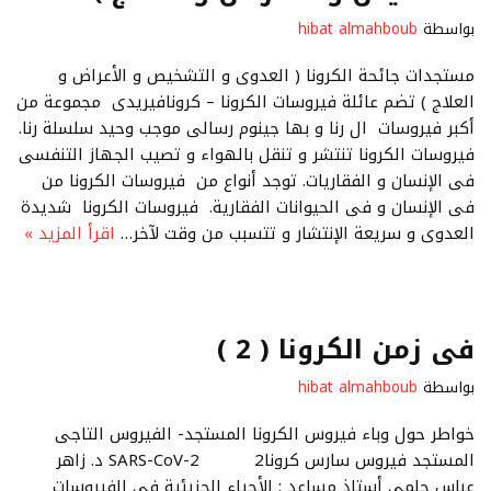
بواسطة
hibat almahboub
مستجدات جائحة الكرونا ( العدوى و التشخيص و الأعراض و
العلاج ) تضم عائلة فيروسات الكرونا – كرونافيريدى مجموعة من
أكبر فيروسات ال رنا و بها جينوم رسالى موجب وحيد سلسلة رنا.
فيروسات الكرونا تنتشر و تنقل بالهواء و تصيب الجهاز التنفسى
فى الإنسان و الفقاريات. توجد أنواع من فيروسات الكرونا من
فى الإنسان و فى الحيوانات الفقارية. فيروسات الكرونا شديدة
العدوى و سريعة الإنتشار و تتسبب من وقت لآخر…
اقرأ المزيد »
فى زمن الكرونا ( 2 )
بواسطة
hibat almahboub
خواطر حول وباء فيروس الكرونا المستجد- الفيروس التاجى
المستجد فيروس سارس كرونا2 SARS-CoV-2 د. زاهر
عباس حلمى أستاذ مساعد : الأحياء الجزيئية فى الفيروسات