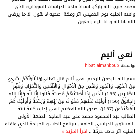
محمد حبيب الله بابكر. استاذ مادة الدراسات السودانية الذي
وافته المنيه يوم الخميس اثر وعكة صحية لا نقول الا ما يرضي
الله .انا لله و انا اليه راجعون
نعي أليم
بواسطة
hibat almahboub
بسم الله الرحمن الرحيم نعي أليم قال تعالي{وَلَنَبْلُوَنَّكُمْ بِشَيْءٍ
مِنَ الْخَوْفِ وَالْجُوعِ وَنَقْصٍ مِنَ الْأَمْوَالِ وَالْأَنْفُسِ وَالثَّمَرَاتِ وَبَشِّرِ
الصَّابِرِينَ (155) الَّذِينَ إِذَا أَصَابَتْهُمْ مُصِيبَةٌ قَالُوا إِنَّا لِلَّهِ وَإِنَّا إِلَيْهِ
رَاجِعُونَ (156) أُولَئِكَ عَلَيْهِمْ صَلَوَاتٌ مِنْ رَبِّهِمْ وَرَحْمَةٌ وَأُولَئِكَ هُمُ
الْمُهْتَدُونَ (157)} .صدق الله العظيم تنعي إدارة كلية نبتة
الطالب عبد المحمود محمد علي عبد الماجد الدفعة الأولي
-المستوي الدراسي الخامس ببرنامج الطب و الجراحة الذي وافته
المنيه اثر حادث حركة…
اقرأ المزيد »