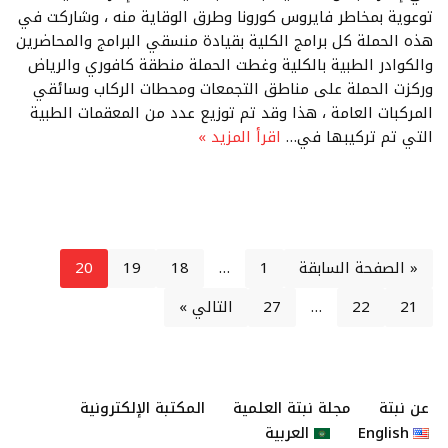
توعوية بمخاطر فايروس كورونا وطرق الوقاية منه ، وشاركت في
هذه الحملة كل برامج الكلية بقيادة منسقي البرامج والمحاضرين
والكوادر الطبية بالكلية وغطت الحملة منطقة كافوري والرياض
وركزت الحملة على مناطق التجمعات ومحطات الركاب وسائقي
المركبات العامة ، هذا وقد تم توزيع عدد من المعقمات الطبية
التي تم تركيبها في…
اقرأ المزيد »
« الصفحة السابقة
1
…
18
19
20
21
22
…
27
التالي »
عن نبتة
مجلة نبتة العلمية
المكتبة الإلكترونية
English
العربية