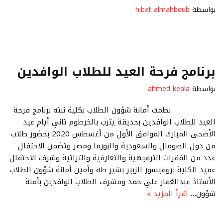
بواسطة
hibat almahboub
برنامج فرحة العيد للطلاب الوافدين
بواسطة
ahmed keala
نظمت أمانة شؤون الطلاب بكلية نبته برنامج فرحة
العيد للطلاب الوافدين بحديقة يثرب بالخرطوم ثاني أيام عيد
الأضحى المبارك الموافق الأول من أغسطس 2020 بحضور طلاب
من دول الصومال والسعودية والبورما ومصر وتضمن الاحتفال
عدد من الفقرات الترفيهية والتعارفية والتراثية وشرف الاحتفال
عميد الكلية بروفيسور الزبير بشير طه وأمين أمانة شؤون الطلاب
الأستاذ عبدالغفار علي حمد ومشرف الطلاب الوافدين بأمنة
شؤون…
اقرأ المزيد »