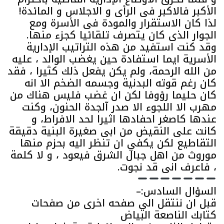
الأكبر فالاكبر فى الرأى و الاجلاس و المائدة!
لذا كان الاستقرار والمودة فى الأسرة ومع
الجوار الذى كان يتصرف تلقائيا كجزء منها.
وقد كنت استفيد من هذه التراتيب الإدارية
الأسرية ايما استفادة حين يغضب الوالد ، عليه
من الله الرحمة، ولم يكن يفعل ذلك كثيرا ، فقد
كان رغم قوته البدنية وجسمه الضخم الا انه
كان حليما رؤوفا لكن ان غضب فليس هناك من
مهرب الا اللجوء الا صدر آلجدة الحنون، وكنت
عندها كاصغر احفادها اثيرا لحد الافراط، و
كانت على النقيض من ابى صغيرة البنية دقيقة
التقاطيع لكن يكفي ان تنظر اليه بحزم منها
موروث من اهل جبال الشرق فيعود ، و لا كلمة
، فاعرف انى قد نجوت.
السؤال السادس:–
قبل ان ننتقل الي صفحه اخرى من صفحات
كتابك الناصعة البياض