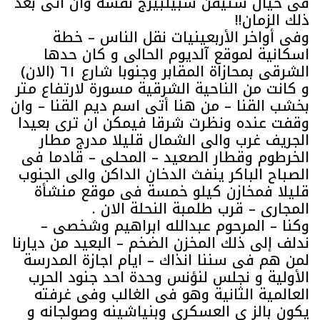
فى خيال ستيفن سبيلبيرج نفسه وان اتى بعد
ذلك الزمان!!
وفى أواخر الأربعينيات نقل الناس – خطة
اسكانية لموقع آلديوم الحالى و كان حدها
الشرقى بمحازاة المقابر وجنوبا شارع ٦١ (الان)
و كانت من الناحية الشرقية مسورة لارتفاع متر
بخشب القنا – من هنا أتى اسم ديم القنا – وان
وقفت عنده ونظرت شرقا فيمكن ان ترى بعيدا
الجريف غرب والى الشمال قليلا مدرج مطار
الخرطوم وقطار الصعيد – المحلى – قادما فى
الصباح الباكر ينفث الدخان الداكن والى الجنوب
قليلا فمخازن كيلو خمسة فى موقع منشأة
المجارى – قرب طلمبة النحلة الان .
وكنا – المرحوم عبدالله ابراهيم وشخصى –
ندلف إلى ذلك المخزن الضخم – البعيد من ديارنا
لمن هم فى سننا انذاك – ايام اجازة المدرسة
الأولية و نجلس لنؤنس وحدة احد جنود الحرب
العالمية الثانية وهو فى الغالب وفى غرفته
يكون بالز ى العسكرى وبنياشينه وصولجانه و