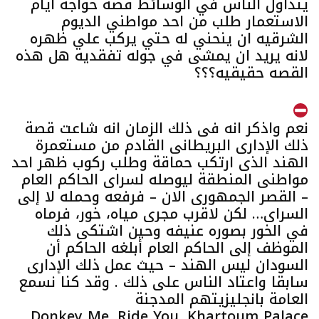
يتداول الناس في الوسائط قصة خواجه ايام
الاستعمار طلب من احد مواطني الديوم
الشرقيه ان ينحني له حتي يركب علي ظهره
لانه يريد ان يمشى في جوله تفقديه هل هذه
القصه حقيقيه؟؟؟
نعم واذكر انه فى ذلك الزمان انه شاعت قصة
ذلك الإدارى البريطانى القادم من مستعمرة
الهند الذى ارتكب حماقة وطلب ركوب ظهر احد
مواطنى المنطقة ليوصله لسراى الحاكم العام
– القصر الجمهورى الان – فرفعه وحمله لا إلى
السراى… لكن لاقرب مجرى مياه، خور، فرماه
في الخور بصوره عنيفه وحين اشتكى ذلك
الموظف إلى الحاكم العام أبلغه الحاكم أن
السودان ليس الهند – حيث عمل ذلك الإدارى
سابقا واعتاد الناس على ذلك . وقد كنا نسمع
العامة بانجليزيتهم المدجنة
Donkey Me, Ride You, Khartoum Palace