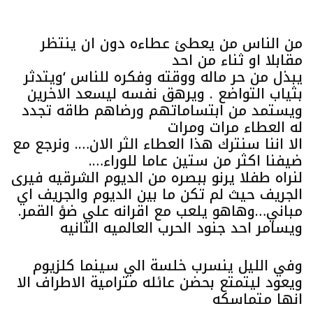
من الناس من يعطئ عطاءه دون ان ينتظر
مقابلا او ثناء من احد
يبذل من حر ماله ووقته وفكره للناس ‘ويتدثر
بثياب التواضع . ويرهق نفسه ليسعد الاخرين
ويستمد من ابتساماتهم ورضاهم طاقه تجدد
له العطاء مرات ومرات
الا اننا سنترك هذا العطاء الثر الان…. ونرجع مع
ضيفنا اكثر من ستين عاما للوراء….
لنراه طفلا يرنو ببصره من الديوم الشرقيه فيرى
الجريف حيث لم تكن ما بين الديوم والجريف اي
مباني…وهاهو يلعب مع اقرانه علي ضؤ القمر.
ويسامر احد جنود الحرب العالميه الثانيه
وفي الليل ينسرب خلسة الي سينما كلزيوم
ويعود ليتمتع بحضن عائله مترامية الاطراف الا
انها متماسكه