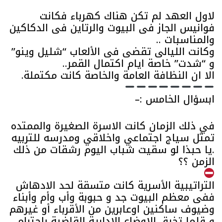
لاول العهد لم تكن هناك كهرباء فكانت
فوانيس الجاز فى البيوت والرتاين فى الدكاكين
والمناسبات ..
وكانت الليالى تقضى فى الألعاب “شليل وينو”
و “شدت” خاصة ايام اكتمال القمر..
الا ان النظافة العامة والخاصة كانت مكتملة.
ابسؤال الخامس :–
في ذلك الزمان كانت الاسرة الصغيرة والممتده
تمثل سياج اجتماعي واخلاقي ومدرسه للتربيه
.يا حبذا لو سقيت شباب اليوم رشقات من ذلك
الزمن ؟؟
التراتيبية الأسرية كانت متسقة لحد الادهاش
ففى معظم البيوت جد و حبوبة وأب وأم وأبناء
وضيوف ساكنين اوعابرين من الأقرباء أو غيرهم
و قلما تخرق الاوضاع الإدارية القاضية باحترام