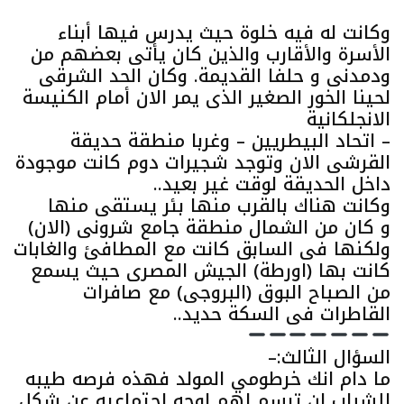
وكانت له فيه خلوة حيث يدرس فيها أبناء
الأسرة والأقارب والذين كان يأتى بعضهم من
ودمدنى و حلفا القديمة. وكان الحد الشرقى
لحينا الخور الصغير الذى يمر الان أمام الكنيسة
الانجلكانية
– اتحاد البيطريين – وغربا منطقة حديقة
القرشى الان وتوجد شجيرات دوم كانت موجودة
داخل الحديقة لوقت غير بعيد..
وكانت هناك بالقرب منها بئر يستقى منها
و كان من الشمال منطقة جامع شرونى (الان)
ولكنها فى السابق كانت مع المطافئ والغابات
كانت بها (اورطة) الجيش المصرى حيث يسمع
من الصباح البوق (البروجى) مع صافرات
القاطرات فى السكة حديد..
السؤال الثالث:–
ما دام انك خرطومي المولد فهذه فرصه طيبه
للشباب ان ترسم لهم لوحه اجتماعيه عن شكل