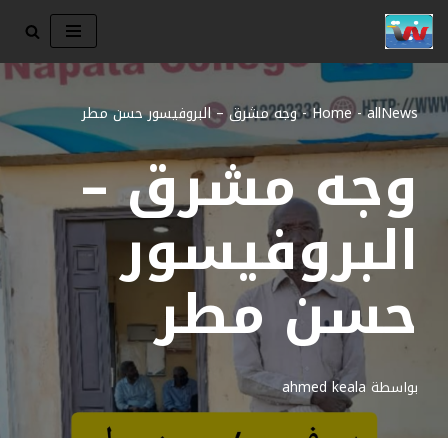
تخطى
إلى
المحتوى
allNews
-
Home
-
وجه مشرق – البروفيسور حسن مطر
وجه مشرق –
البروفيسور
حسن مطر
بواسطة
ahmed keala