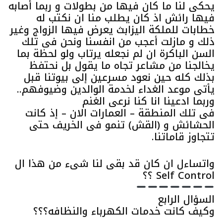
يحكى لنا ما كان فيها من بطولات و ربما أصابه
فيها رائش اذ كان يطلب منا ان نكتب له
خطابات للملكة اليزابث يعرض فيها الزواج وغير
ذلك و مازلت أعجب من انفسنا ونحن فى تلك
السن الباكرة ان لم نجعله يرتاب ولو لحظة بما
يخالجنا من مشاعر تجاه ما يقول بل نحتفظ
بذلك كله حين نعود مسرعين إلى بيوتنا قبل
يأتى موعد الغداء لخدمة الوالدين وضيوفهم..
وربما ادعينا انا كنا نرعى الغنم
فى تلك المنطقة – العمارات الان – إذ كانت
الحشائش و (القش) تنمو فى الخريف حتى
تتجاوز قاماتنا.
واتساءل ان كان قد بقى لنا شىء من هذا ال
Self Control ؟؟
السؤال الرابع
وكيف كانت خدمات الكهرباء والنظافه؟؟؟