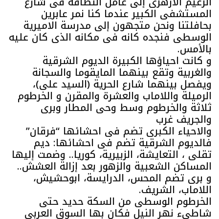
الزعيم الازهرى إلى عامل النظافة فى شارع
المستشفى الكبير عندما كنا نمر عابرين
بحافلتنا ونحن متجهون إلى مدرسة الاميرية
الوسطى فنجده كانه فى مكانه الذى كان عليه
بالأمس.
و كانت احياؤها الكبيرة الديوم الشرقية
والغربية وتقع بينهما المايقوما والسجانة
ويفصل بينهما شارع الحرية (السيد على)،
الرميلة واللاماب والعشرة والمقرن و الخرطوم
ثلاثة والخرطوم وسط وحى المطار وبرى
والجريف غرب
والاحياء الكبرى تضم فى احشائها “فرقان”
فالديوم الشرقية تضم فى احشائها: ديم
تقلى ، التعايشة، الزبيرية، كوريا.. وضمت إليها
المساكن الشعبية والزهور بعد إزالة العشش..
و برى تضم المحس، الدرايسة، ابوحشيش،
اللاماب، الشريف.
الخرطوم الوسطى من السكة حديد حتى
شاطىء نهر النيل فكان بها السوق العربى