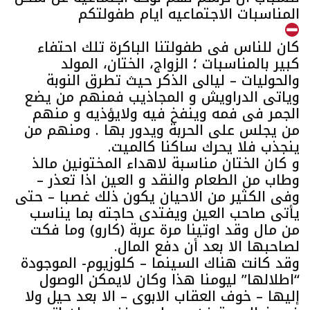
المناسبات الاجتماعيه ايام طفولتكم
كان للناس فى طفولتنا الباكرة تلك احتفاء
كبير بالمناسبات ؛ الزواج، الختان، المولد
والحوليات – ليالى الذكر حيث تطرق النوبة
وياتى الدراويش و المجاذيب فمنهم من يضع
الجمر فى فمه وينفخ فيه ولايؤذيه و منهم
من يجلس على الحربة ويدور بها . ومنهم من
ينجذب فلا يحرك ساكنا كالميت.
و كان الختان مناسبة لاهداء المختونين مالذ
وطاب من الطعام والنقد و العين اذا تعذر –
وفى الكثير من الاحيان يكون ذلك غصبا – حتى
يأتى صاحب العين ويفتدى حاجته بما يناسب
من مال وقد اوتينا مرة عربة (كارو) وما فكت
لصاحبها الا بعد أن دفع المال.
وقد كانت هناك السينما – كلوزيوم- الموجودة
“اطلالها” ليومنا هذا وكان لايمكن الوصول
إليها – خوف العقاب الابوى – الا بعد حيل ولا