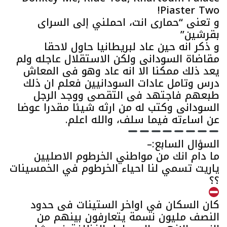
Piaster Two!
و تعنى “حمارى انت، احملني إلى السراى
بقرشين”
و ذكر انه حين عاد لبريطانيا حاول لاحقا
مقاضاة السودانى ولكن الاستقلال عاجله ولم
يعد ذلك ممكنا الا انه عاد وهو فى المعاش
درس وتامل عادات السودانيين فعلم ان ذلك
طبعهم فاجتهد فى التقصى ووجد الرجل
السودانى وكتب له من ارثه شيئا مقدرا عوضا
عن اساءته فيما سلف، والله اعلم.
السؤال السابع:–
ما دام انك من مواطني الخرطوم الاصليين
ياريت تسمي لنا احياء الخرطوم في الخمسينات
؟؟
كان السكان في اواخر الستينات فى حدود
النصف مليون نسمة يتعارفون بينهم من