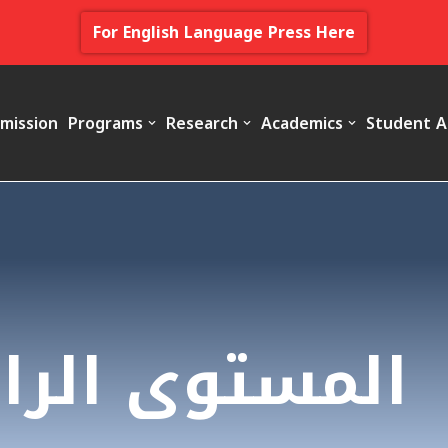
For English Language Press Here
mission
Programs
Research
Academics
Student A
المستوى الراب