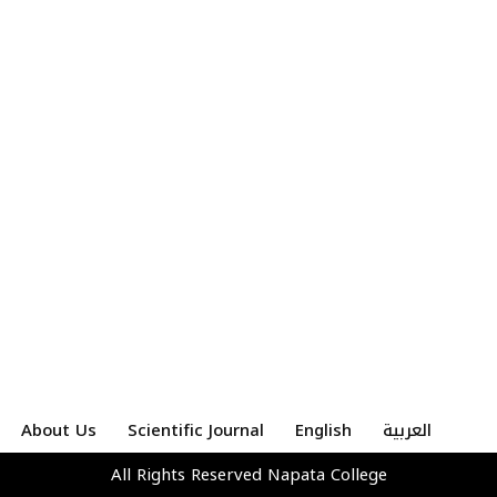
العربية
English
Scientific Journal
About Us
All Rights Reserved
Napata College